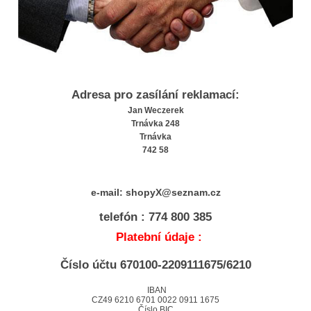
Adresa pro zasílání reklamací:
Jan Weczerek
Trnávka 248
Trnávka
742 58
e-mail: shopyX@seznam.cz
telefón :
774 800 385
Platební údaje :
Číslo účtu 670100-2209111675/6210
IBAN
CZ49 6210 6701 0022 0911 1675
Číslo BIC