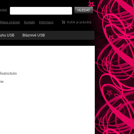
edat:
HLEDAT
Mapa stránek
Kontakt
Informace
Košík je prázdný
ruhu USB
Bláznivé USB
řednictvím
me.