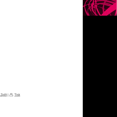
 Zpět
|
Tisk