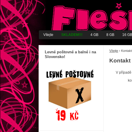
Vítejte
SKLADEM!!!
4 GB
8 GB
16 G
Vítejte
›
Kontakt
Levné poštovné a balné i na
Slovensko!
Kontakt
V případě
ko