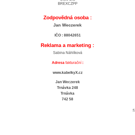
BREXCZPP
Zodpovědná osoba :
Jan Weczerek
IČO : 88042651
Reklama a marketing :
Sabina Náhlíková
Adresa
fakturační
:
www.kabelkyX.cz
Jan Weczerek
Trnávka 248
Trnávka
742 58
«