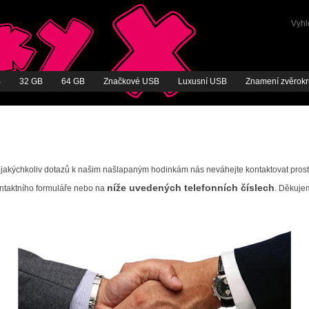
Vyhl
B
32 GB
64 GB
Značkové USB
Luxusní USB
Znamení zvěrok
 jakýchkoliv dotazů k našim našlapaným hodinkám nás neváhejte kontaktovat prost
níže uvedených telefonních číslech
ntaktního formuláře nebo na
. Děkuje